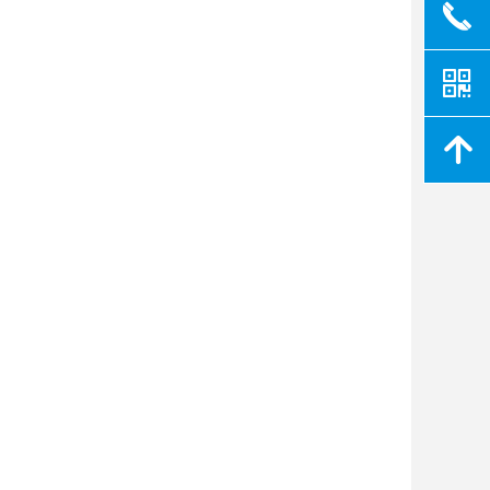
끅
낃
녕