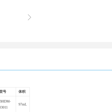
ꁇ
货号
体积
BHDM-
97mL
03011