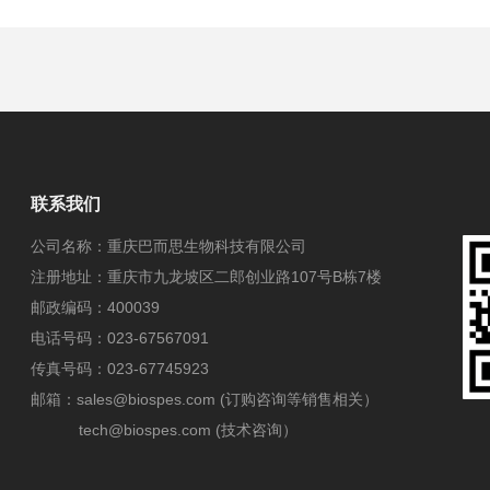
联系我们
公司名称：重庆巴而思生物科技有限公司
注册地址：重庆市九龙坡区二郎创业路107号B栋7楼
邮政编码：400039
电话号码：023-67567091
传真号码：023-67745923
邮箱：sales@biospes.com (订购咨询等销售相关）
tech@biospes.com (技术咨询）