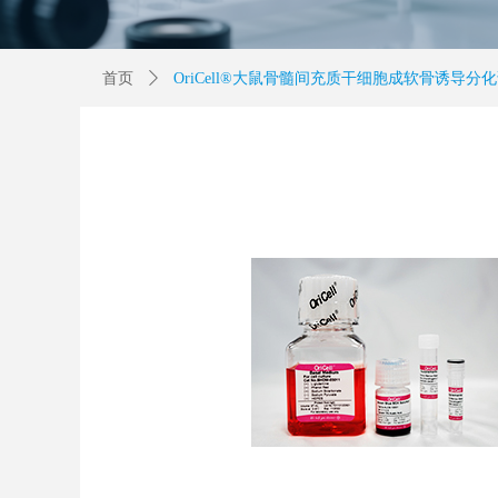
首页
ꄲ
OriCell®大鼠骨髓间充质干细胞成软骨诱导分