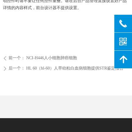
动控件时请不要让任何控件重叠。请在后台产品管理直接设置好产品
详情的内容样式，前台设计器不提供设置。
끅
낃
녕
前一个：
NCI-H446人小细胞肺癌细胞
ꄴ
后一个：
HL 60（hl-60）人早幼粒白血病细胞提供STR鉴定报告
ꄲ