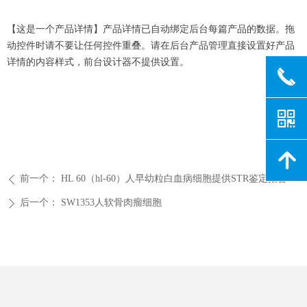
【这是一个产品详情】产品详情已自动绑定后台每篇产品的数据。拖
动控件时请不要让任何控件重叠。请在后台产品管理直接设置好产品
详情的内容样式，前台设计器不提供设置。
끅
낃
녕
前一个：
HL 60（hl-60）人早幼粒白血病细胞提供STR鉴定报告
ꄴ
后一个：
SW1353人软骨肉瘤细胞
ꄲ