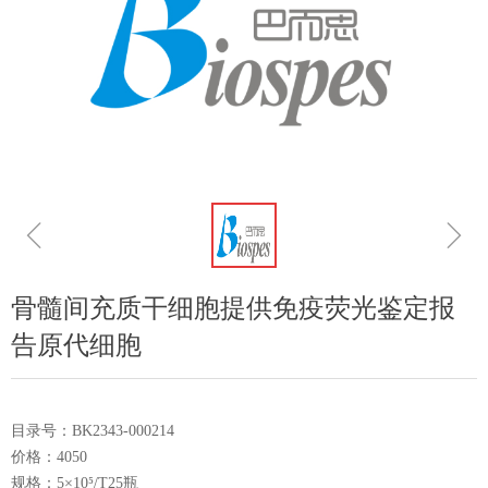
ꁆ
ꁇ
骨髓间充质干细胞提供免疫荧光鉴定报
告原代细胞
目录号：BK2343-000214
价格：4050
规格：5×10⁵/T25瓶