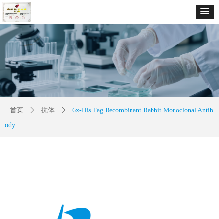
首页
ꄲ
抗体
ꄲ
6x-His Tag Recombinant Rabbit Monoclonal Antib
ody