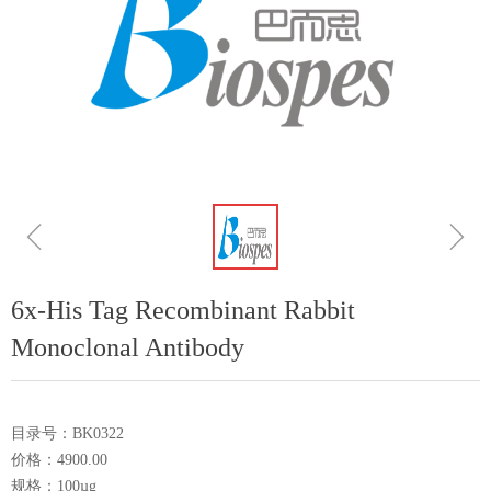
ꁆ
ꁇ
6x-His Tag Recombinant Rabbit
Monoclonal Antibody
目录号：BK0322
价格：4900.00
规格：100µg