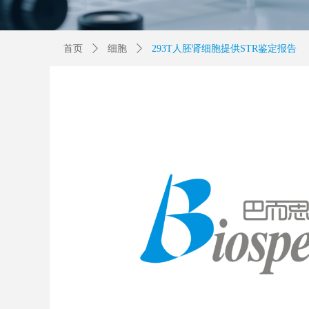
首页
ꄲ
细胞
ꄲ
293T人胚肾细胞提供STR鉴定报告