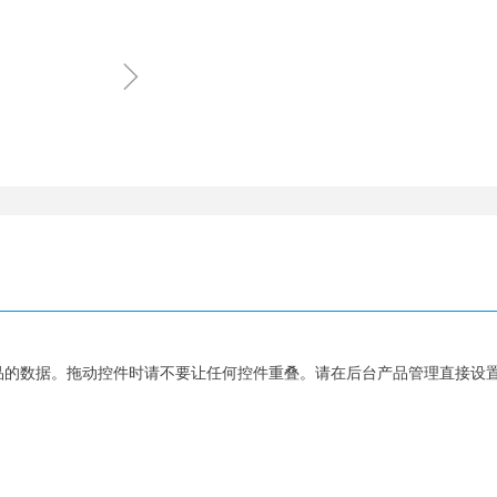
ꁇ
品的数据。拖动控件时请不要让任何控件重叠。请在后台产品管理直接设