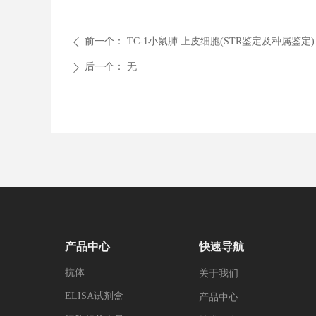
前一个：
TC-1小鼠肺 上皮细胞(STR鉴定及种属鉴定)
ꄴ
后一个：
无
ꄲ
产品中心
快速导航
抗体
关于我们
ELISA试剂盒
产品中心