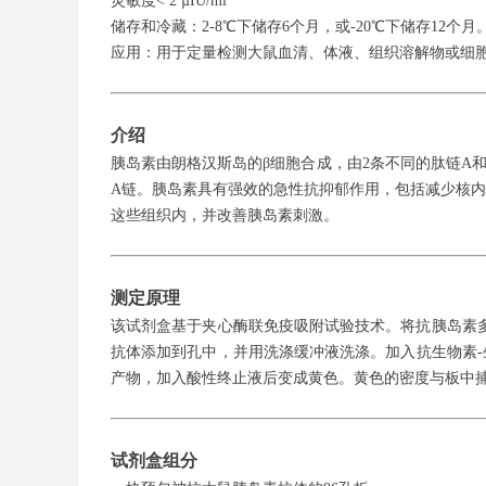
灵敏度< 2 µIU/ml
储存和冷藏：2-8℃下储存6个月，或-20℃下储存12个月
应用：用于定量检测大鼠血清、体液、组织溶解物或细
介绍
胰岛素由朗格汉斯岛的β细胞合成，由2条不同的肽链A和B组
A链。胰岛素具有强效的急性抗抑郁作用，包括减少核内N
这些组织内，并改善胰岛素刺激。
测定原理
该试剂盒基于夹心酶联免疫吸附试验技术。将抗胰岛素
抗体添加到孔中，并用洗涤缓冲液洗涤。加入抗生物素-
产物，加入酸性终止液后变成黄色。黄色的密度与板中捕
试剂盒组分