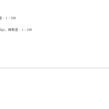
管）
：1：100
μl。稀释度：1：100