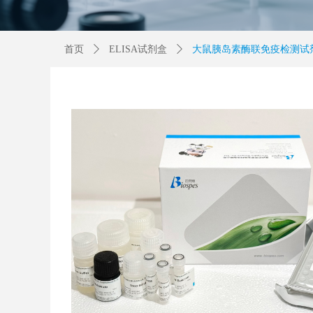
首页
ꄲ
ELISA试剂盒
ꄲ
大鼠胰岛素酶联免疫检测试