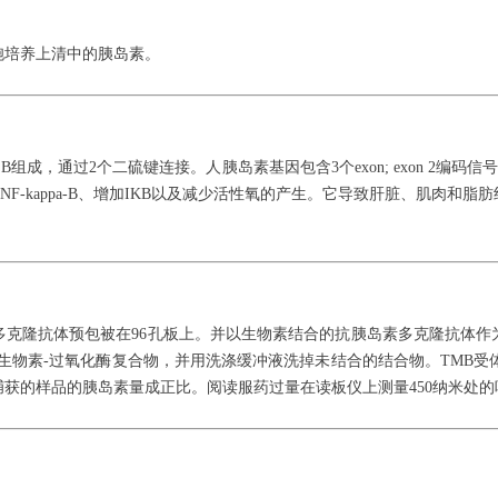
。
胞培养上清中的胰岛素。
成，通过2个二硫键连接。人胰岛素基因包含3个exon; exon 2编码信号
F-kappa-B、增加IKB以及减少活性氧的产生。它导致肝脏、肌肉和
多克隆抗体预包被在96孔板上。并以生物素结合的抗胰岛素多克隆抗体作
生物素-过氧化酶复合物，并用洗涤缓冲液洗掉未结合的结合物。TMB受
获的样品的胰岛素量成正比。阅读服药过量在读板仪上测量450纳米处