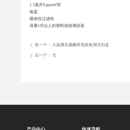
1.5毫升Eppendf管
板盖
吸收性过滤纸
容量1升以上的塑料或玻璃容器
前一个：
大鼠胰岛素酶联免疫检测试剂盒
ꄴ
后一个：
无
ꄲ
产品中心
快速导航