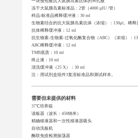
一块预包被抗大鼠胰岛素抗体的96孔板
冻干大鼠胰岛素标准品：2管（4000 µIU /
样品/标准品稀释缓冲液：30 ml
生物素结合的抗大鼠胰岛素抗体（浓缩）：130μl。稀释度
抗体稀释缓冲液：12 ml
抗生物素-生物素-过氧化酶复合物（ABC）（浓缩）：130
ABC稀释缓冲液：12 ml
TMB底质：10 ml
终止液：10 ml
清洗缓冲液（25 X）：30 ml
注：用试剂盒组件3复溶标准品和测试样本。
需要但未提供的材料
37℃培养箱
读板器（波长：450纳米）
精确移液器和一次性移液器吸头
自动洗板机
酶联免疫检测振荡器