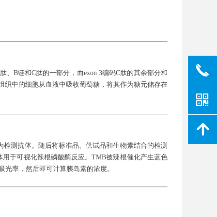
끅
肽、B链和C肽的一部分，而exon 3编码C肽的其余部分和
脂肪组织中的细胞从血液中吸收葡萄糖，将其作为糖元储存在
낃
녕
为检测抗体。随后将标准品、供试品和生物素结合的检测
体用于可视化辣根磷酸酶反应。TMB被辣根催化产生蓝色
的吸光率，然后即可计算胰岛素的浓度。