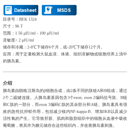
目录号：BEK 1324
尺寸：96 T
范围：1.56 µIU/ml - 100 µIU/ml
灵敏度< 2 µIU/ml
储存和冷藏：2-8℃下储存6个月，或-20℃下储存12个月。
应用：用于定量检测大鼠血清、体液、组织溶解物或细胞培养上清中
的胰岛素。
介绍
胰岛素由朗格汉斯岛的β细胞合成，由2条不同的肽链A和B组成，通过
2个二硫键连接。人胰岛素基因包含3个exon; exon 2编码信号肽、B链
和C肽的一部分，而exon 3编码C肽的其余部分和A链。胰岛素具有强
效的急性抗抑郁作用，包括减少核内NF-kappa-B、增加IKB以及减少
活性氧的产生。它导致肝脏、肌肉和脂肪组织中的细胞从血液中吸收
葡萄糖，将其作为糖元储存在这些组织内，并改善胰岛素刺激。