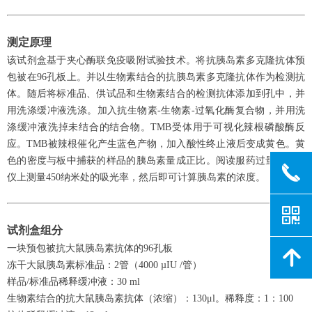
测定原理
该试剂盒基于夹心酶联免疫吸附试验技术。将抗胰岛素多克隆抗体预
包被在96孔板上。并以生物素结合的抗胰岛素多克隆抗体作为检测抗
体。随后将标准品、供试品和生物素结合的检测抗体添加到孔中，并
用洗涤缓冲液洗涤。加入抗生物素-生物素-过氧化酶复合物，并用洗
涤缓冲液洗掉未结合的结合物。TMB受体用于可视化辣根磷酸酶反
应。TMB被辣根催化产生蓝色产物，加入酸性终止液后变成黄色。黄
色的密度与板中捕获的样品的胰岛素量成正比。阅读服药过量在读板
끅
仪上测量450纳米处的吸光率，然后即可计算胰岛素的浓度。
낃
试剂盒组分
一块预包被抗大鼠胰岛素抗体的96孔板
녕
冻干大鼠胰岛素标准品：2管（4000 µIU /管）
样品/标准品稀释缓冲液：30 ml
生物素结合的抗大鼠胰岛素抗体（浓缩）：130μl。稀释度：1：100