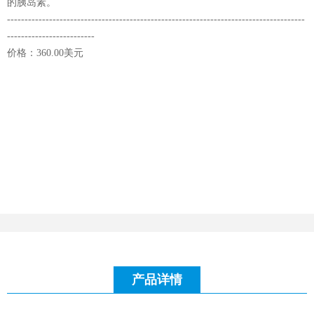
的胰岛素。
-------------------------------------------------------------------------------------
-------------------------
价格：360.00美元
产品详情