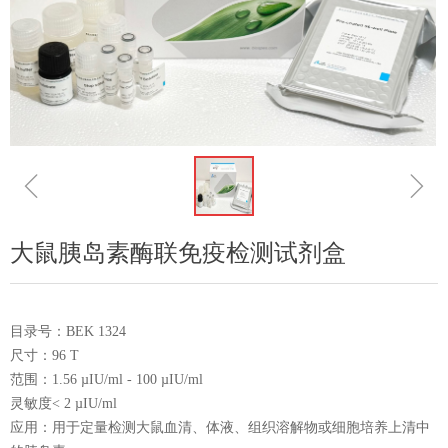
ꁆ
ꁇ
大鼠胰岛素酶联免疫检测试剂盒
目录号：BEK 1324
尺寸：96 T
范围：1.56 µIU/ml - 100 µIU/ml
灵敏度< 2 µIU/ml
应用：用于定量检测大鼠血清、体液、组织溶解物或细胞培养上清中