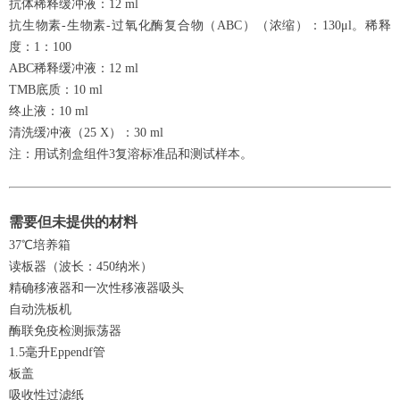
抗体稀释缓冲液：12 ml
抗生物素-生物素-过氧化酶复合物（ABC）（浓缩）：130μl。稀释
度：1：100
ABC稀释缓冲液：12 ml
TMB底质：10 ml
终止液：10 ml
清洗缓冲液（25 X）：30 ml
注：用试剂盒组件3复溶标准品和测试样本。
需要但未提供的材料
37℃培养箱
读板器（波长：450纳米）
精确移液器和一次性移液器吸头
自动洗板机
酶联免疫检测振荡器
1.5毫升Eppendf管
板盖
吸收性过滤纸