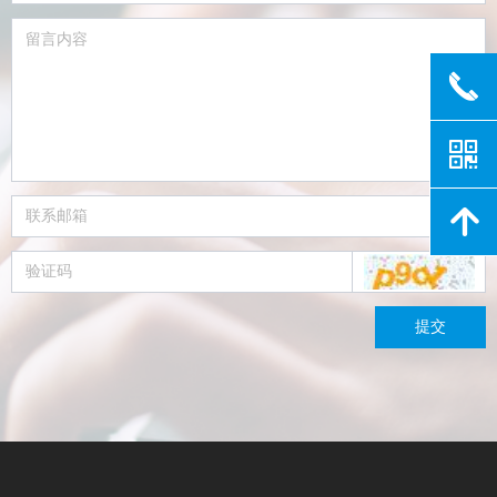
끅
낃
녕
提交